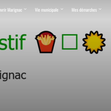
vrir Marignac
Vie municipale
Mes démarches