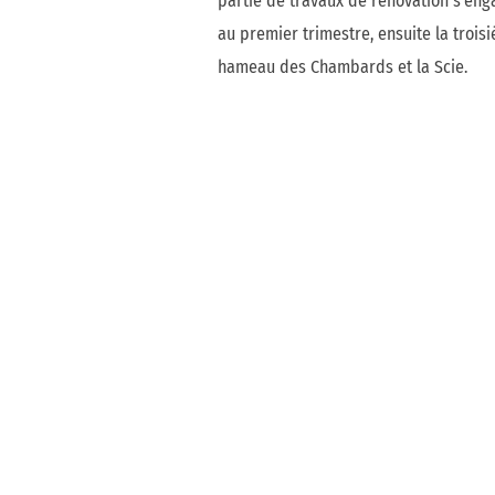
partie de travaux de rénovation s’enga
au premier trimestre, ensuite la trois
hameau des Chambards et la Scie.